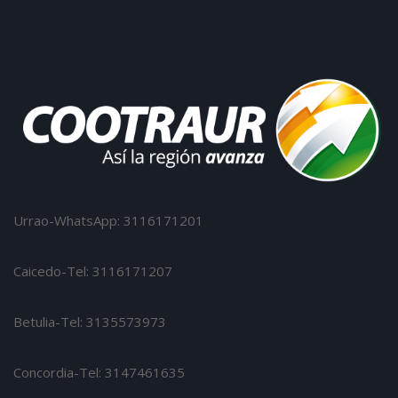
Urrao-WhatsApp: 3116171201
Caicedo-Tel: 3116171207
Betulia-Tel: 3135573973
Concordia-Tel: 3147461635